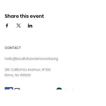
Share this event
CONTACT
hello@soulfulseedsnevada.org
316 California Avenue, #700
Reno, NV 89509
Log In