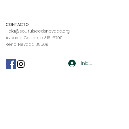
CONTACTO
Hola@soulfulseedsnevada.org
Avenida California 316, #700
Reno, Nevada 89509
Iniciar sesión