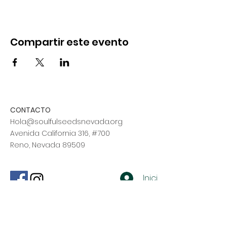
Compartir este evento
CONTACTO
Hola@soulfulseedsnevada.org
Avenida California 316, #700
Reno, Nevada 89509
Iniciar sesión