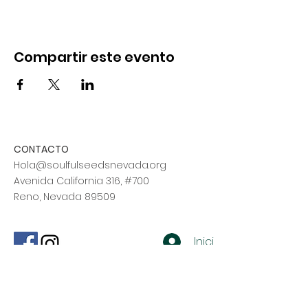
Compartir este evento
CONTACTO
Hola@soulfulseedsnevada.org
Avenida California 316, #700
Reno, Nevada 89509
Iniciar sesión