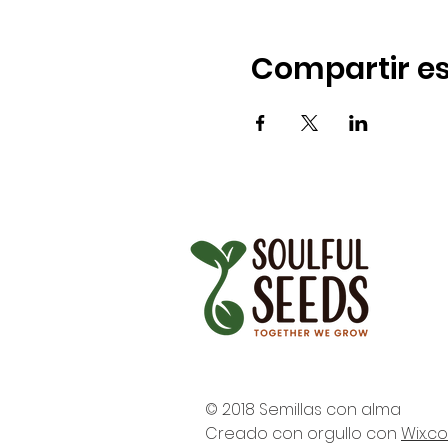
Compartir es
© 2018 Semillas con alma
Creado con orgullo con
Wix.c