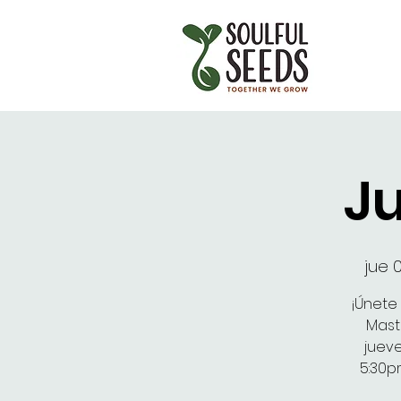
Ju
jue 
¡Únete
Mast
jueve
5:30p