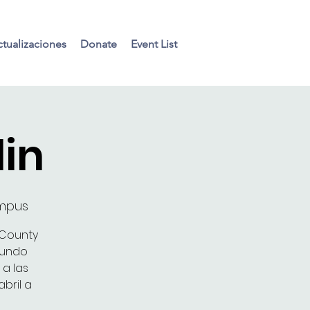
tualizaciones
Donate
Event List
din
ampus
 County
gundo
 a las
bril a