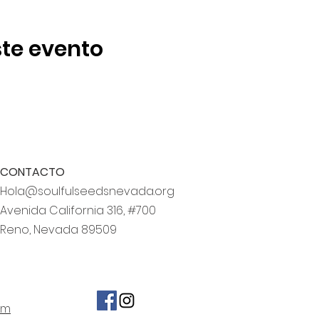
te evento
CONTACTO
Hola@soulfulseedsnevada.org
Avenida California 316, #700
Reno, Nevada 89509
om