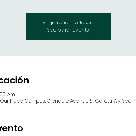
Registration is closed
See other events
icación
00 p.m.
Our Place Campus, Glendale Avenue &, Galletti Wy, Sparks
vento